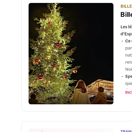
BILL
Bil
Les l
d'Esp
Ce 
par
nat
ren
Noë
Spe
qu
émo
Inc
Mar
fri
Noë
Pou
mil
TRAN