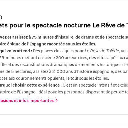
7
)
lets pour le spectacle nocturne Le Rêve de
vez et assistez à 75 minutes d'histoire, de drame et de spectacle s
toire épique de l'Espagne racontée sous les étoiles.
qui vous attend :
Des places classiques pour
Le Rêve de Tolède
, un
75 minutes mettant en scène 200 acteur·rices, des effets spéciaux à
ffle et des reconstitutions dramatiques de moments historiques clé
ne de 5 hectares, assistez à 2 000 ans d'histoire espagnole, des bat
oces aux couronnements opulents, le tout sous les étoiles.
rquoi choisir cette expérience :
C'est un spectacle intensif et exclus
istoire de l'Espagne, idéal pour les personnes disposant de peu de 
 sont passionnées d'histoire !
lusions et infos importantes
ions supplémentaires
: Les places Préférence vous offrent une vue
ire, de meilleurs angles et moins de têtes devant vous.