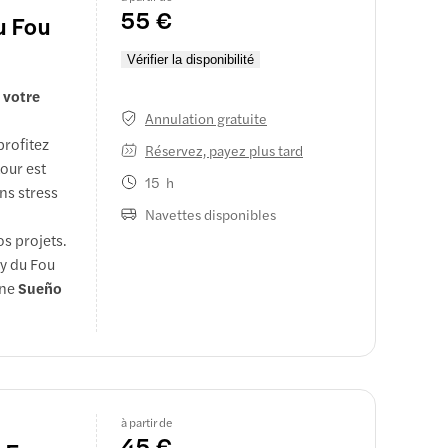
té
55 €
u Fou
Vérifier la disponibilité
 votre
Annulation gratuite
profitez
Réservez, payez plus tard
tour est
15 h
ns stress
Navettes disponibles
s projets.
uy du Fou
rne
Sueño
environ
 permet de
e mieux à
à partir de
45 €