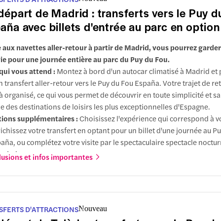
ulaires. C'est une expérience de vacances où la tradition et la festivi
départ de Madrid : transferts vers le Puy d
nnent vie à une échelle épique.
aña avec billets d'entrée au parc en option
 aux navettes aller-retour à partir de Madrid, vous pourrez garder
ie pour une journée entière au parc du Puy du Fou.
qui vous attend :
Montez à bord d'un autocar climatisé à Madrid et 
n transfert aller-retour vers le Puy du Fou España. Votre trajet de re
à organisé, ce qui vous permet de découvrir en toute simplicité et sa
ne des destinations de loisirs les plus exceptionnelles d'Espagne.
ions supplémentaires :
Choisissez l'expérience qui correspond à vo
ichissez votre transfert en optant pour un billet d'une journée au P
aña, ou complétez votre visite par le spectaculaire spectacle noctu
Toledo
.
lusions et infos importantes
rquoi choisir cette expérience :
Le Puy du Fou España se trouve à 
 heure de Madrid, et s'y rendre en voiture implique de faire face aux
outeillages et aux problèmes de stationnement. Ce transfert vous
s détendre pendant le trajet et de choisir l'activité qui correspond l
SFERTS D'ATTRACTIONS
Nouveau
re programme de la journée.