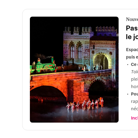
Nouv
Pas
le 
Espac
puis 
Ce 
Tol
ple
hor
Pou
rap
néc
Opt
Inc
de 