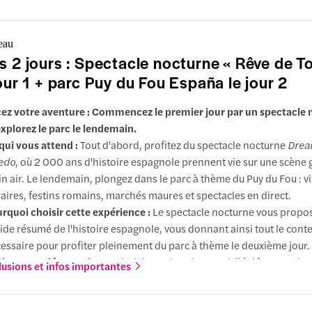
eau
s 2 jours : Spectacle nocturne « Rêve de T
jour 1 + parc Puy du Fou España le jour 2
ez votre aventure : Commencez le premier jour par un spectacle 
explorez le parc le lendemain.
qui vous attend :
Tout d'abord, profitez du spectacle nocturne
Drea
edo
, où 2 000 ans d'histoire espagnole prennent vie sur une scène
in air. Le lendemain, plongez dans le parc à thème du Puy du Fou : vi
aires, festins romains, marchés maures et spectacles en direct.
rquoi choisir cette expérience :
Le spectacle nocturne vous propo
ide résumé de l'histoire espagnole, vous donnant ainsi tout le cont
essaire pour profiter pleinement du parc à thème le deuxième jour.
ions supplémentaires
: Choisissez des places privilégiées pour le 
lusions et infos importantes
nuit et bénéficiez d'une meilleure vue.