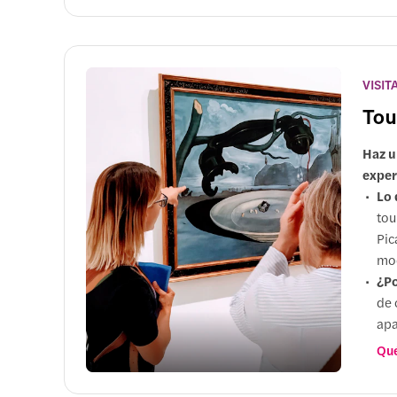
acc
VISIT
Tou
Haz u
exper
Lo 
tou
Pic
mod
¿Po
de 
apa
Mej
Qué
peq
per