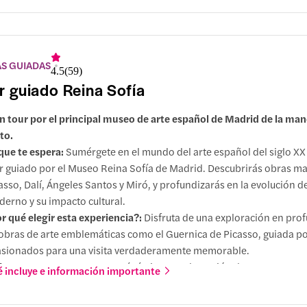
eder a los tres museos del Triángulo del Arte de Madrid.
AS GUIADAS
4.5
(
59
)
r guiado Reina Sofía
n tour por el principal museo de arte español de Madrid de la ma
to.
que te espera:
Sumérgete en el mundo del arte español del siglo XX
r guiado por el Museo Reina Sofía de Madrid. Descubrirás obras ma
asso, Dalí, Ángeles Santos y Miró, y profundizarás en la evolución de
erno y su impacto cultural.
r qué elegir esta experiencia?:
Disfruta de una exploración en pro
obras de arte emblemáticas como el Guernica de Picasso, guiada p
sionados para una visita verdaderamente memorable.
oras:
Haz que tu tour sea más íntimo con la opción de un tour en g
 incluye e información importante
ueño en inglés, español o italiano, u opta por un tour privado para
sonas, con un máximo de 6 por grupo.