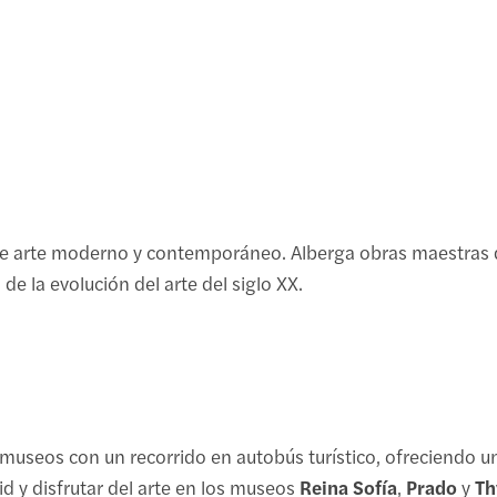
E
M
d
n de arte moderno y contemporáneo. Alberga obras maestras
de la evolución del arte del siglo XX.
 museos con un recorrido en autobús turístico, ofreciendo u
d y disfrutar del arte en los museos
Reina Sofía
,
Prado
y
Th