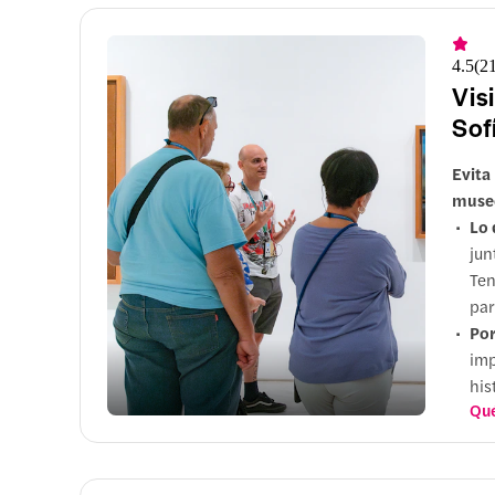
4.5
(
2
Vis
Sof
Evita
museo
Lo 
jun
Ten
par
Por
imp
his
Qué