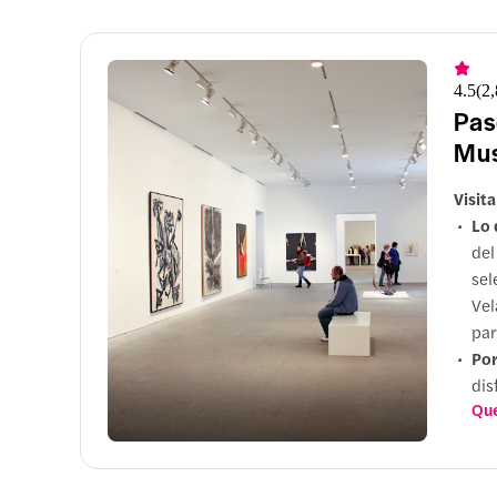
4.5
(
2
Pas
Mus
Visit
Lo 
del
sel
Vel
par
Por
dis
Qué