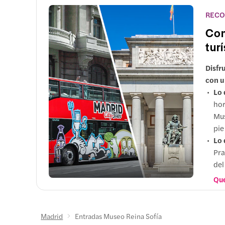
RECO
Com
tur
Disfr
con u
Lo 
hor
Mus
pie
Lo 
Pra
del
Por
Qué
tod
los
acc
Madrid
Entradas Museo Reina Sofía