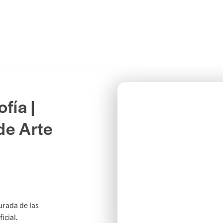
fía |
de Arte
urada de las
icial.