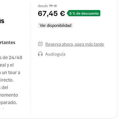
desde
71 €
67,45 €
5 % de descuento
ús
Ver disponibilidad
rtantes
Reserva ahora, paga más tarde
Audioguía
es de 24/48
al y el
 un tour a
irecto.
 del
r momento
eparado.
ncluye
e tres de
se puede