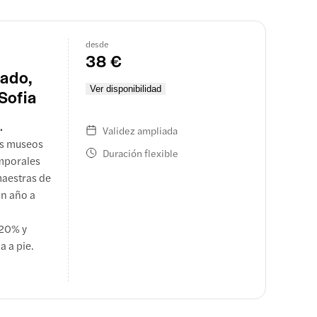
desde
38 €
rado,
Ver disponibilidad
Sofia
.
Validez ampliada
os museos
Duración flexible
emporales
maestras de
un año a
 20% y
a a pie.