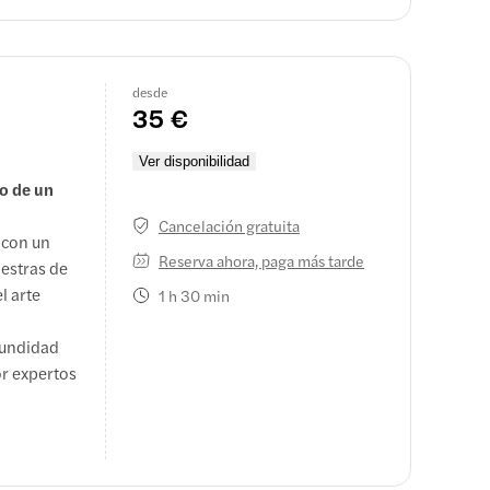
desde
35 €
Ver disponibilidad
no de un
Cancelación gratuita
 con un
Reserva ahora, paga más tarde
estras de
l arte
1 h 30 min
fundidad
or expertos
rupo
 2 o más