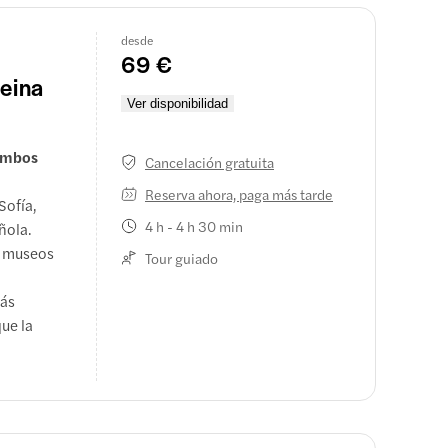
desde
69 €
Reina
Ver disponibilidad
 ambos
Cancelación gratuita
Reserva ahora, paga más tarde
Sofía,
4 h - 4 h 30 min
ñola.
s museos
Tour guiado
más
ue la