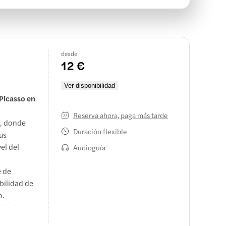
desde
12 €
Ver disponibilidad
 Picasso en
Reserva ahora, paga más tarde
a, donde
Duración flexible
us
el del
Audioguía
e de
bilidad de
o.
lingüe,
a para