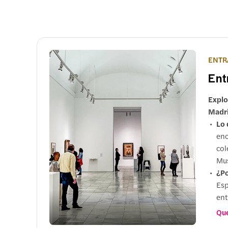
ENTR
Ent
Explo
Madri
Lo 
enc
col
Mu
¿Po
Esp
ent
Mej
Qué
una