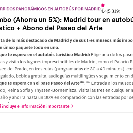
RRIDOS PANORÁMICOS EN AUTOBÚS POR MADRID
4.4
(
5,319
)
bo (Ahorra un 5%): Madrid tour en autob
ístico + Abono del Paseo del Arte
uta de lo más destacado de Madrid y de sus tres museos más impo
n único paquete todo en uno.
que te espera en el autobús turístico Madrid:
Elige uno de los pas
as y visita los lugares imprescindibles de Madrid, como el Palacio Re
eo del Prado, en tres rutas (programadas de 30 a 40 minutos), con
 guiado, bebida gratuita, audioguías multilingües y seguimiento en d
que te espera con el
pase Paseo del Arte**
:** Entrada a los museos
do, Reina Sofía y Thyssen-Bornemisza. Visita las tres en cualquie
 año y ahorra hasta un 30% en comparación con las entradas por s
 qué elegir este combo:
Ahorra a lo grande con este paquete que i
 incluye e información importante
as las atracciones de Madrid en un recorrido en autobús, además d
 museos de historia del arte más codiciados de la ciudad, a los que 
eder desde la parada 1 de las tres rutas.