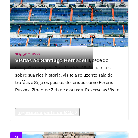
4.5
(
10 822
)
Visitas ao Santiago Bernabeu
Visite o Estádio Santiagao Bernebau, sede do
campeão europeu, Real Madrid CF. Saiba mais
sobre sua rica história, visite a reluzente sala de
troféus e Siga os passos de lendas como Ferenc
Puskas, Zinedine Zidane e outros. Reserve as Visitas
guiadas ao Santiago Bernabeu para que você possa
aproveitar a entrada sem fila e as visitas guiadas a
toda a arena.
Ingressos a partir de
€ 37
2