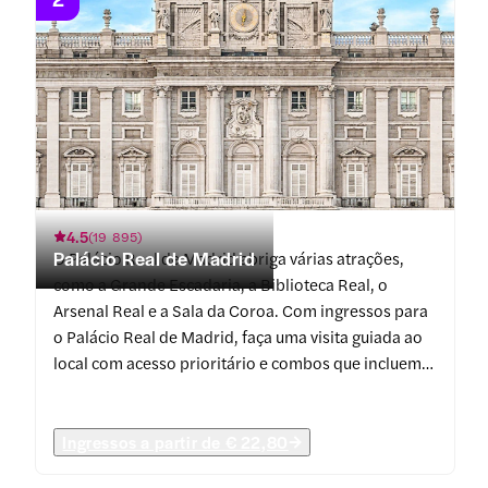
4.5
(
19 895
)
Palácio Real de Madrid
O Palácio Real de Madrid abriga várias atrações,
como a Grande Escadaria, a Biblioteca Real, o
Arsenal Real e a Sala da Coroa. Com ingressos para
o Palácio Real de Madrid, faça uma visita guiada ao
local com acesso prioritário e combos que incluem
atrações populares da cidade.
Ingressos a partir de
€ 22,80