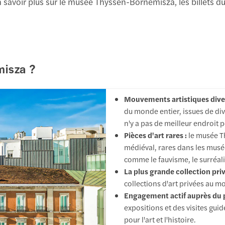
r en savoir plus sur le musée Thyssen-Bornemisza, les bille
misza ?
Mouvements artistiques dive
du monde entier, issues de div
n'y a pas de meilleur endroit 
Pièces d'art rares :
le musée T
médiéval, rares dans les musée
comme le fauvisme, le surréali
La plus grande collection priv
collections d'art privées au m
Engagement actif auprès du p
expositions et des visites guid
pour l'art et l'histoire.