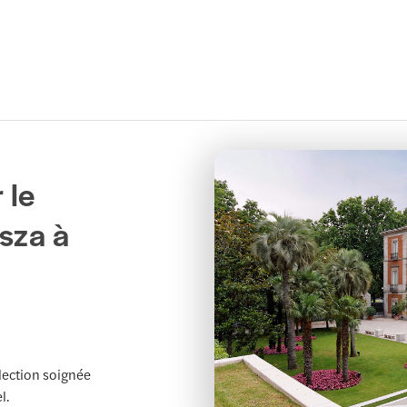
 le
sza à
lection soignée
l.