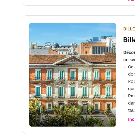
BILL
Bil
Décou
un se
Ce 
don
Pop
qui
Pou
dan
tau
Opt
Inc
gui
vou