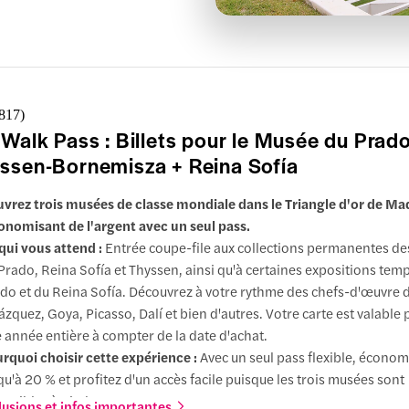
,817
)
 Walk Pass : Billets pour le Musée du Prad
ssen-Bornemisza + Reina Sofía
vrez trois musées de classe mondiale dans le Triangle d'or de Ma
onomisant de l'argent avec un seul pass.
qui vous attend :
Entrée coupe-file aux collections permanentes d
Prado, Reina Sofía et Thyssen, ainsi qu'à certaines expositions tem
do et du Reina Sofía. Découvrez à votre rythme des chefs-d'œuvre 
ázquez, Goya, Picasso, Dalí et bien d'autres. Votre carte est valable
 année entière à compter de la date d'achat.
rquoi choisir cette expérience :
Avec un seul pass flexible, économ
qu'à 20 % et profitez d'un accès facile puisque les trois musées sont
essibles à pied.
lusions et infos importantes