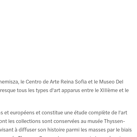
B
1
à
emisza, le Centro de Arte Reina Sofia et le Museo Del
esque tous les types d'art apparus entre le XIIIème et le
 et européens et constitue une étude complète de l'art
dont les collections sont conservées au musée Thyssen-
sant à diffuser son histoire parmi les masses par le biais