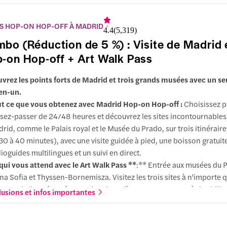
S HOP-ON HOP-OFF À MADRID
4.4
(
5,319
)
bo (Réduction de 5 %) : Visite de Madrid 
-on Hop-off + Art Walk Pass
vrez les points forts de Madrid et trois grands musées avec un s
en-un.
t ce que vous obtenez avec Madrid Hop-on Hop-off :
Choisissez p
ssez-passer de 24/48 heures et découvrez les sites incontournables
rid, comme le Palais royal et le Musée du Prado, sur trois itinérair
30 à 40 minutes), avec une visite guidée à pied, une boisson gratuit
ioguides multilingues et un suivi en direct.
qui vous attend avec le
Art Walk Pass **
:** Entrée aux musées du 
na Sofia et Thyssen-Bornemisza. Visitez les trois sites à n'importe 
ent de l'année et économisez jusqu'à 30 % par rapport à des billet
lusions et infos importantes
rquoi choisir ce combo :
Économisez beaucoup avec ce combo qui
tes les attractions de Madrid via un circuit en bus, ainsi que trois d
istoire de l'art les plus convoités de Madrid, accessibles à partir de l'