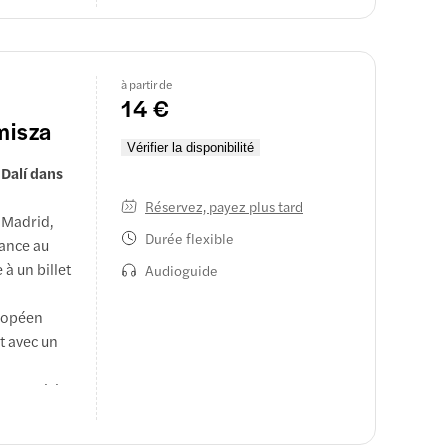
à partir de
14 €
misza
Vérifier la disponibilité
Dalí dans
Réservez, payez plus tard
 Madrid,
Durée flexible
sance au
à un billet
Audioguide
uropéen
t avec un
 une visite
 musée, qui