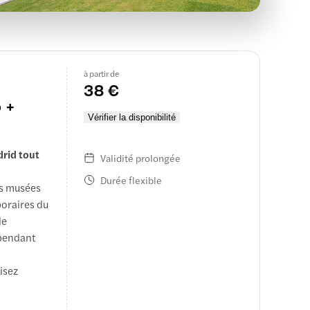
à partir de
38 €
o +
Vérifier la disponibilité
drid tout
Validité prolongée
Durée flexible
es musées
poraires du
de
 pendant
isez