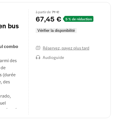
à partir de
71 €
67,45 €
5 % de réduction
en bus
Vérifier la disponibilité
eul combo
Réservez, payez plus tard
Audioguide
armi des
 de
es (durée
e, des
Prado,
quel
s séparés.
 couvre
es musées
arrêt 1 sur