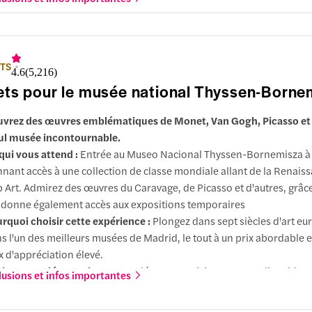
ETS
4.6
(
5,216
)
lets pour le musée national Thyssen-Borne
vrez des œuvres emblématiques de Monet, Van Gogh, Picasso et 
ul musée incontournable.
qui vous attend :
Entrée au Museo Nacional Thyssen-Bornemisza à
nant accès à une collection de classe mondiale allant de la Renais
 Art. Admirez des œuvres du Caravage, de Picasso et d'autres, grâce 
 donne également accès aux expositions temporaires
rquoi choisir cette expérience :
Plongez dans sept siècles d'art e
s l'un des meilleurs musées de Madrid, le tout à un prix abordable e
x d'appréciation élevé.
ions supplémentaires :
Complétez votre visite par un audioguide ou
lusions et infos importantes
dée pour approfondir vos connaissances, ou optez pour la carte de
s permet d'entrer dans les trois lieux d'art préférés des Madrilènes.