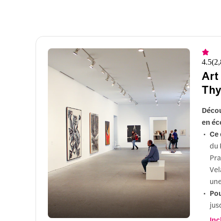
4.5
(
2
Art
Thy
Décou
en éc
Ce 
du 
Pra
Vel
une
Pou
jus
acc
Inc