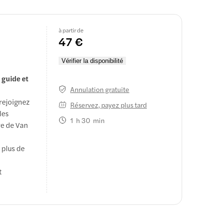
à partir de
47 €
Vérifier la disponibilité
e guide et
Annulation gratuite
 rejoignez
Réservez, payez plus tard
les
1 h 30 min
re de Van
 plus de
t
rits